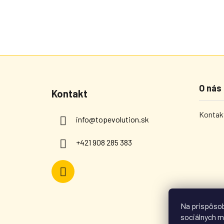
Zápätie
O nás
Kontakt
Kontakt
info
@
topevolution.sk
+421 908 285 383
Na prispôsob
sociálnych m