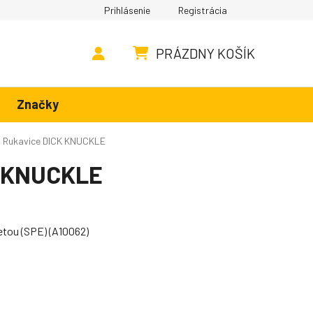
Prihlásenie
Registrácia
PRÁZDNY KOŠÍK
NÁKUPNÝ KOŠÍK
Značky
/
Rukavice DICK KNUCKLE
K KNUCKLE
etou (SPE) (A10062)