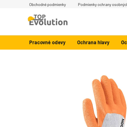
Prejsť na obsah
Obchodné podmienky
Podmienky ochrany osobnýc
Pracovné odevy
Ochrana hlavy
Oc