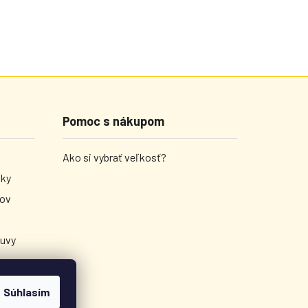
Pomoc s nákupom
Ako si vybrať veľkosť?
nky
jov
luvy
Súhlasím