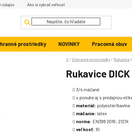
h údajov
Ako si vybrať veľkosť
hranné prostriedky
NOVINKY
Pracovná obuv
Domov
/
Ochranné prostriedky
/
Rukavice
Rukavice DIC
3/4 máčané
v ponuke aj s predajnou etik
materiál
: polyester/bavlna
máčanie
: latex
norma
: EN388 2016: 2121X
veľkosť
: 10