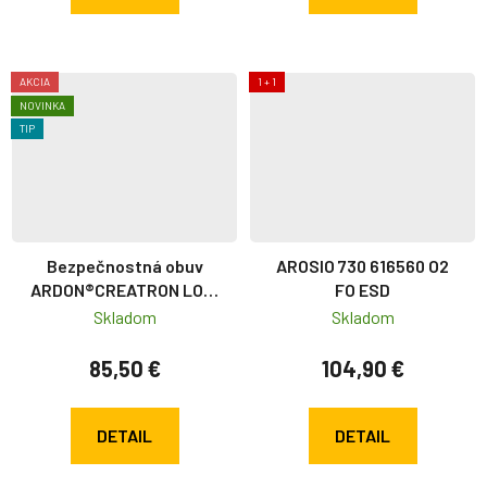
AKCIA
1 + 1
NOVINKA
TIP
Bezpečnostná obuv
AROSIO 730 616560 O2
ARDON®CREATRON LOW
FO ESD
S3 ESD BOA
Skladom
Skladom
85,50 €
104,90 €
DETAIL
DETAIL