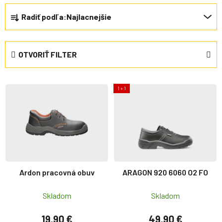
Radenie produktov
Radiť podľa:
Najlacnejšie
OTVORIŤ FILTER
Výpis produktov
1 + 1
Ardon pracovná obuv
ARAGON 920 6060 O2 FO
Skladom
Skladom
19,90 €
49,90 €