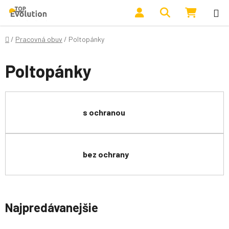
Prejsť na obsah
Hľadať
NÁKUP
Domov
/
Pracovná obuv
/
Poltopánky
Poltopánky
s ochranou
bez ochrany
Najpredávanejšie