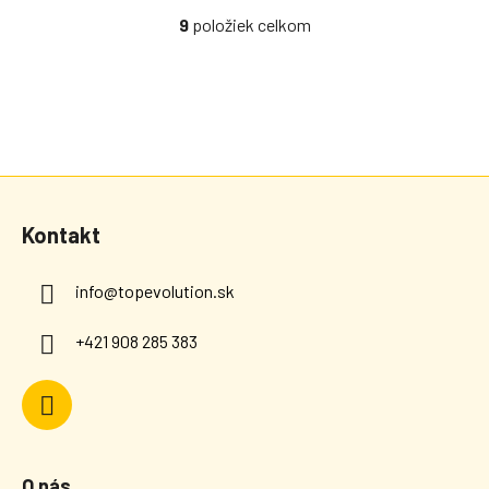
9
položiek celkom
Ovládacie prvky výpisu
Zápätie
Kontakt
info
@
topevolution.sk
+421 908 285 383
O nás