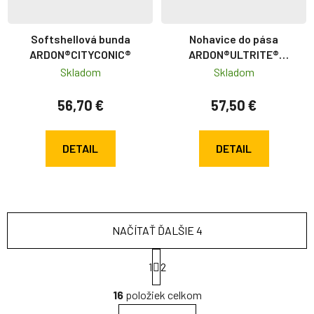
Softshellová bunda
Nohavice do pása
ARDON®CITYCONIC®
ARDON®ULTRITE®
červené
Skladom
Skladom
56,70 €
57,50 €
DETAIL
DETAIL
NAČÍTAŤ ĎALŠIE 4
Stránkovanie
1
2
Ovládacie prvky výpisu
16
položiek celkom