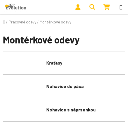
Prejsť na obsah
Hľadať
NÁKUP
Domov
/
Pracovné odevy
/
Montérkové odevy
Montérkové odevy
Kraťasy
Nohavice do pása
Nohavice s náprsenkou