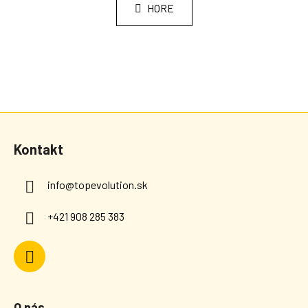
HORE
Zápätie
Kontakt
info
@
topevolution.sk
+421 908 285 383
O nás