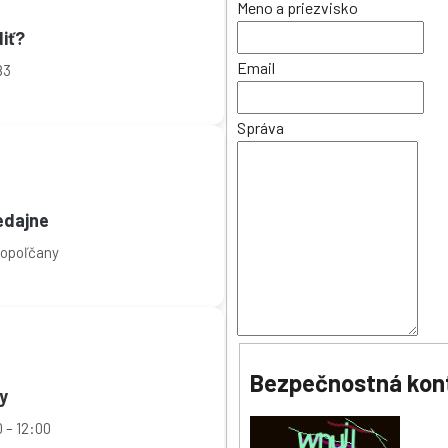
Meno a priezvisko
iť?
Email
83
Správa
edajne
Topoľčany
Bezpečnostná kon
y
 – 12:00