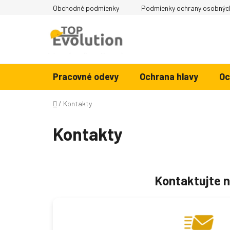
Prejsť na obsah
Obchodné podmienky
Podmienky ochrany osobnýc
Pracovné odevy
Ochrana hlavy
Oc
Domov
/
Kontakty
Kontakty
Kontaktujte 