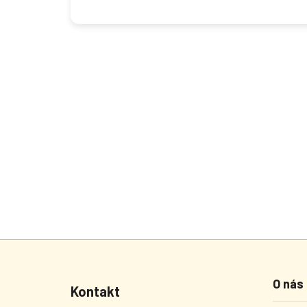
Zápätie
O nás
Kontakt