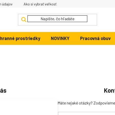
h údajov
Ako si vybrať veľkosť
hranné prostriedky
NOVINKY
Pracovná obuv
nás
Kon
Máte nejaké otázky? Zodpovieme 