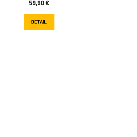
59,90 €
DETAIL
Ovlád