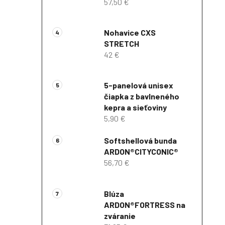
57,50 €
Nohavice CXS
STRETCH
42 €
5-panelová unisex
čiapka z bavlneného
kepra a sieťoviny
5,90 €
Softshellová bunda
ARDON®CITYCONIC®
56,70 €
Blúza
ARDON®FORTRESS na
zváranie