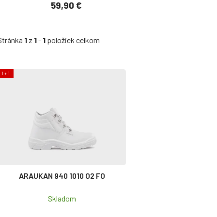
59,90 €
Stránka
1
z
1
-
1
položiek celkom
Výpis produktov
1 + 1
ARAUKAN 940 1010 O2 FO
Skladom