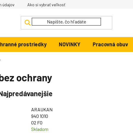
h údajov
Ako si vybrať veľkosť
hranné prostriedky
NOVINKY
Pracovná obuv
y
bez ochrany
Najpredávanejšie
ARAUKAN
940 1010
O2 FO
Skladom