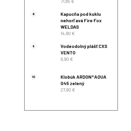
71,85 €
Kapucňa pod kuklu
nehorľavá Fire Fox
WELDAS
14,90 €
Vodeodolný plášť CXS
VENTO
9,90 €
Klobúk ARDON®AQUA
045 zelený
27,90 €