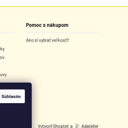
Pomoc s nákupom
Ako si vybrať veľkosť?
nky
jov
luvy
Súhlasím
Vytvoril Shoptet
a
Adatelier