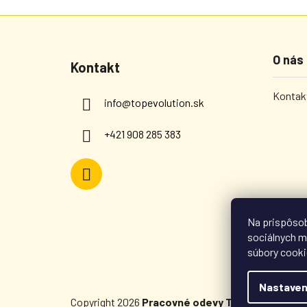
Zápätie
O nás
Kontakt
Kontakt
info
@
topevolution.sk
+421 908 285 383
Na prispôsob
sociálnych m
súbory cooki
Nastaven
Copyright 2026
Pracovné odevy TOPevolution
. 