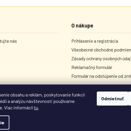
O nákupe
ujte nás
Prihlásenie a registrácia
Všeobecné obchodné podmie
Zásady ochrany osobných úda
Reklamačný formulár
Formulár na odstúpenie od zm
enie obsahu a reklám, poskytovanie funkcií
Odmietnuť
édií a analýzu návštevnosti používame
e. Viac informácií
tu
.
ie
Všetky práva vyhradené.
Upraviť nastavenie cookies